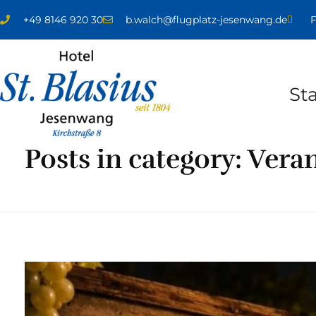
+49 8146 920 30
b.walch@flugplatz-jesenwang.de
F
Sta
Home
Veranstaltungen
Posts in category: Vera