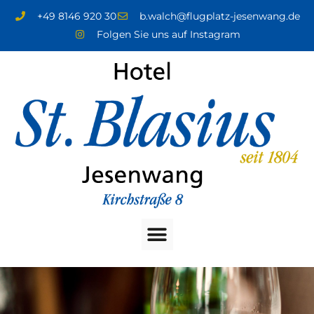
+49 8146 920 30
b.walch@flugplatz-jesenwang.de
Folgen Sie uns auf Instagram